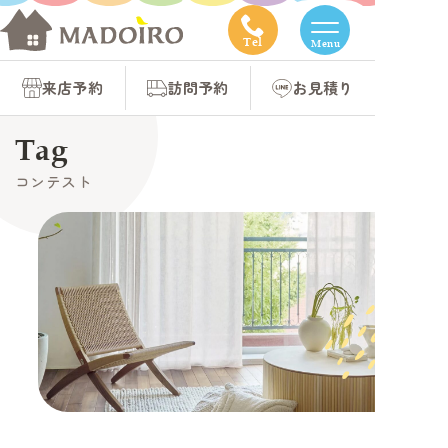
コ
ン
Tel
Menu
テ
来店予約
訪問予約
お見積り
ン
ツ
Tag
へ
コンテスト
ス
キ
ッ
プ