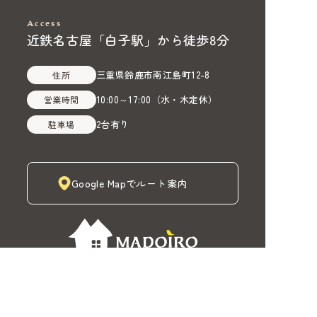
Access
近鉄名古屋「白子駅」から徒歩8分
三重県鈴鹿市南江島町12-8
住所
10:00～17:00
（
水・木定休
）
営業時間
2台有り
駐車場
Google Mapでルート案内
株式会社MADOIRO（マドイロ）