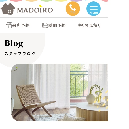
コ
ン
Tel
Menu
テ
来店予約
訪問予約
お見積り
ン
ツ
Blog
へ
スタッフブログ
ス
キ
ッ
プ