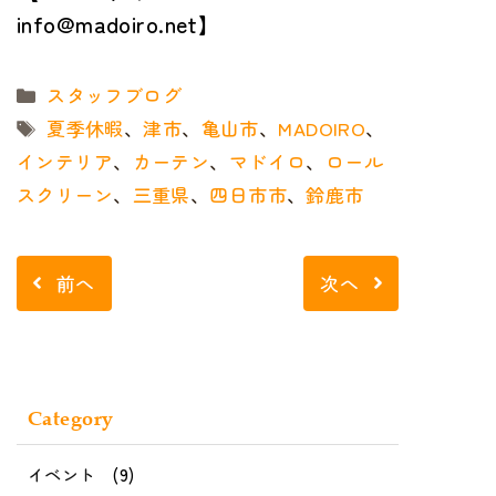
info@madoiro.net】
カ
スタッフブログ
テ
タ
夏季休暇
、
津市
、
亀山市
、
MADOIRO
、
ゴ
グ
インテリア
、
カーテン
、
マドイロ
、
ロール
リ
スクリーン
、
三重県
、
四日市市
、
鈴鹿市
ー
前へ
次へ
Category
イベント
(9)