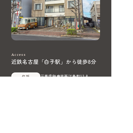
Access
近鉄名古屋「白子駅」から徒歩8分
三重県鈴鹿市南江島町12-8
住所
10:00～17:00
（
水・木定休
）
営業時間
2台有り
駐車場
Google Mapでルート案内