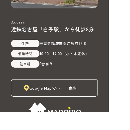
Access
近鉄名古屋「白子駅」から徒歩8分
三重県鈴鹿市南江島町12-8
住所
10:00～17:00
（
水・木定休
）
営業時間
2台有り
駐車場
Google Mapでルート案内
株式会社MADOIRO（マドイロ）