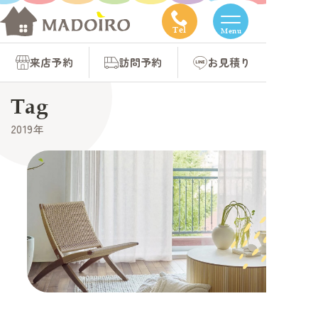
コ
ン
Tel
Menu
テ
来店予約
訪問予約
お見積り
ン
ツ
Tag
へ
2019年
ス
キ
ッ
プ