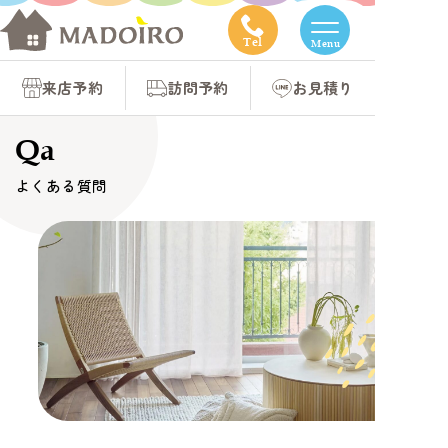
コ
ン
Tel
Menu
テ
来店予約
訪問予約
お見積り
ン
ツ
Qa
へ
よくある質問
ス
キ
ッ
プ