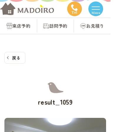
コ
ン
Tel
Menu
テ
来店予約
訪問予約
お見積り
ン
ツ
へ
ス
戻る
キ
ッ
プ
result_1059