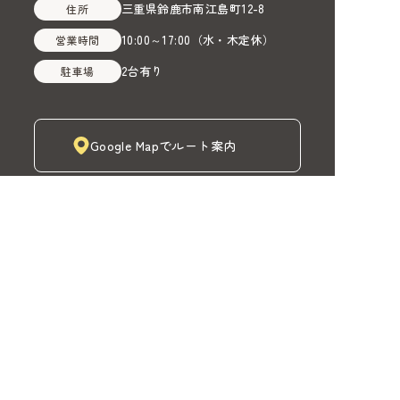
三重県鈴鹿市南江島町12-8
住所
10:00～17:00
（
水・木定休
）
営業時間
2台有り
駐車場
Google Mapでルート案内
株式会社MADOIRO（マドイロ）
TOP
MADOIROカーテン