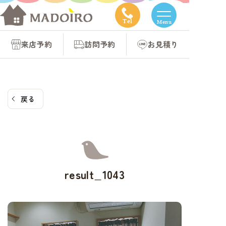
コ
ン
Tel
Menu
テ
来店予約
訪問予約
お見積り
ン
ツ
へ
ス
戻る
キ
ッ
プ
result_1043