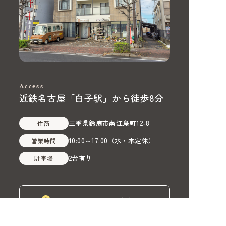
Access
近鉄名古屋「白子駅」から徒歩8分
三重県鈴鹿市南江島町12-8
住所
10:00～17:00
（
水・木定休
）
営業時間
2台有り
駐車場
Google Mapでルート案内