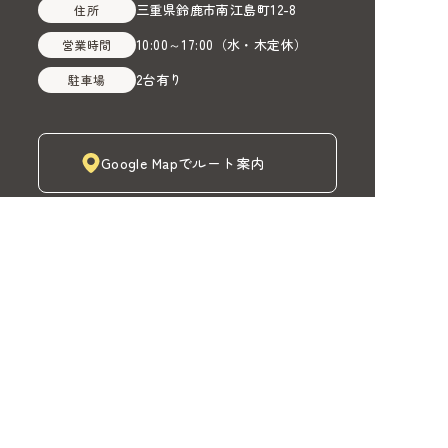
三重県鈴鹿市南江島町12-8
住所
10:00～17:00
（
水・木定休
）
営業時間
2台有り
駐車場
Google Mapでルート案内
株式会社MADOIRO（マドイロ）
TOP
MADOIROカーテン