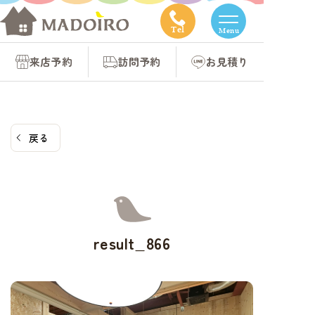
コ
ン
Tel
Menu
テ
来店予約
訪問予約
お見積り
ン
ツ
へ
ス
戻る
キ
ッ
プ
result_866