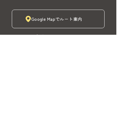
Google Mapでルート案内
株式会社MADOIRO（マドイロ）
TOP
MADOIROカーテン
取扱商品と工事
注目商品
納品事例
MADOIRO紹介