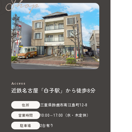
Access
近鉄名古屋「白子駅」から徒歩8分
三重県鈴鹿市南江島町12-8
住所
10:00～17:00
（
水・木定休
）
営業時間
2台有り
駐車場