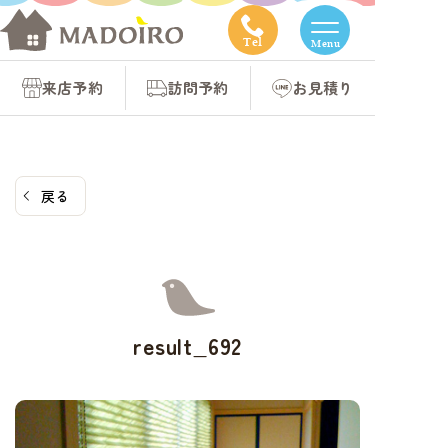
コ
ン
Tel
Menu
テ
来店予約
訪問予約
お見積り
ン
ツ
へ
ス
戻る
キ
ッ
プ
result_692