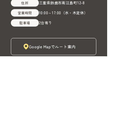
三重県鈴鹿市南江島町12-8
住所
10:00～17:00
（
水・木定休
）
営業時間
2台有り
駐車場
Google Mapでルート案内
株式会社MADOIRO（マドイロ）
TOP
MADOIROカーテン