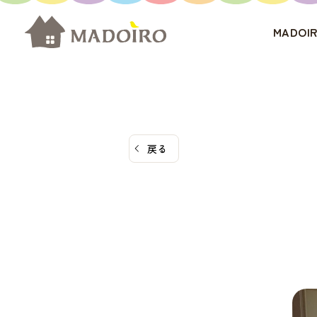
コ
ン
MADO
テ
ン
ツ
へ
ス
戻る
キ
ッ
プ