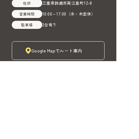
三重県鈴鹿市南江島町12-8
住所
10:00～17:00
（
水・木定休
）
営業時間
2台有り
駐車場
Google Mapでルート案内
株式会社MADOIRO（マドイロ）
TOP
MADOIROカーテン