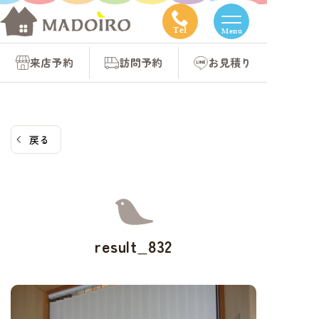
コ
ン
Tel
Menu
テ
来店予約
訪問予約
お見積り
ン
ツ
へ
ス
戻る
キ
ッ
プ
result_832