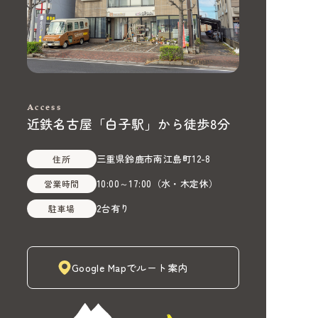
Access
近鉄名古屋「白子駅」から徒歩8分
三重県鈴鹿市南江島町12-8
住所
10:00～17:00
（
水・木定休
）
営業時間
2台有り
駐車場
Google Mapでルート案内