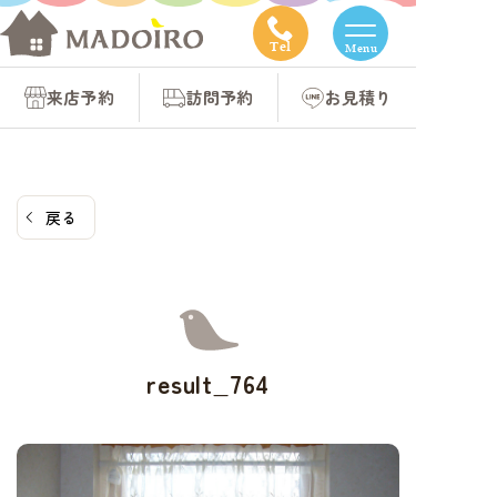
コ
ン
Tel
Menu
テ
来店予約
訪問予約
お見積り
ン
ツ
へ
ス
戻る
キ
ッ
プ
result_764