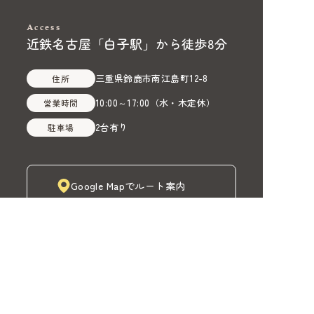
Access
近鉄名古屋「白子駅」から徒歩8分
三重県鈴鹿市南江島町12-8
住所
10:00～17:00
（
水・木定休
）
営業時間
2台有り
駐車場
Google Mapでルート案内
株式会社MADOIRO（マドイロ）