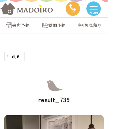
コ
ン
Tel
Menu
テ
来店予約
訪問予約
お見積り
ン
ツ
へ
ス
戻る
キ
ッ
プ
result_739