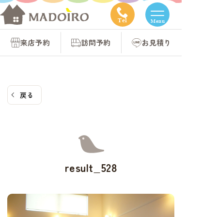
コ
ン
Tel
Menu
テ
来店予約
訪問予約
お見積り
ン
ツ
へ
ス
戻る
キ
ッ
プ
result_528