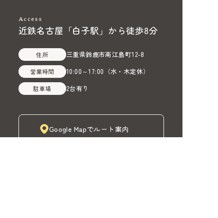
Access
近鉄名古屋「白子駅」から徒歩8分
三重県鈴鹿市南江島町12-8
住所
10:00～17:00
（
水・木定休
）
営業時間
2台有り
駐車場
Google Mapでルート案内
株式会社MADOIRO（マドイロ）