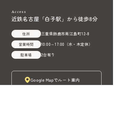
Access
近鉄名古屋「白子駅」から徒歩8分
三重県鈴鹿市南江島町12-8
住所
10:00～17:00
（
水・木定休
）
営業時間
2台有り
駐車場
Google Mapでルート案内
株式会社MADOIRO（マドイロ）