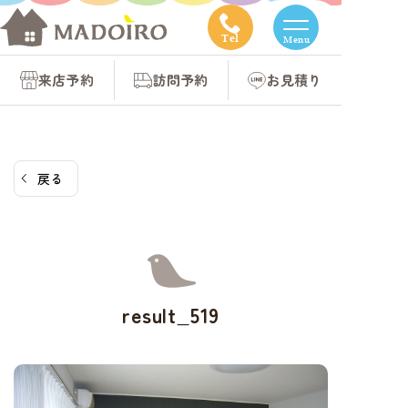
コ
ン
Tel
Menu
テ
来店予約
訪問予約
お見積り
ン
ツ
へ
ス
戻る
キ
ッ
プ
result_519