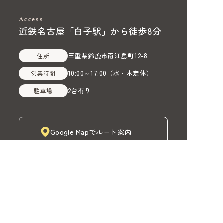
Access
近鉄名古屋「白子駅」から徒歩8分
三重県鈴鹿市南江島町12-8
住所
10:00～17:00
（
水・木定休
）
営業時間
2台有り
駐車場
Google Mapでルート案内
株式会社MADOIRO（マドイロ）