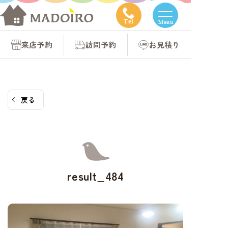
コ
ン
Tel
Menu
テ
来店予約
訪問予約
お見積り
ン
ツ
へ
ス
戻る
キ
ッ
プ
result_484