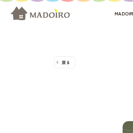
コ
ン
MADO
テ
ン
ツ
へ
ス
戻る
キ
ッ
プ