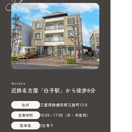
Access
近鉄名古屋「白子駅」から徒歩8分
三重県鈴鹿市南江島町12-8
住所
10:00～17:00
（
水・木定休
）
営業時間
2台有り
駐車場