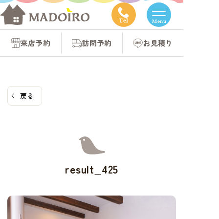
コ
ン
Tel
Menu
テ
来店予約
訪問予約
お見積り
ン
ツ
へ
ス
戻る
キ
ッ
プ
result_425