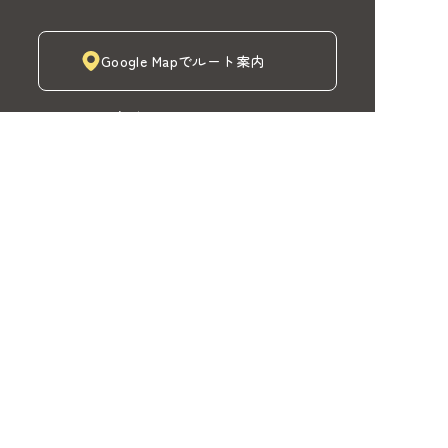
Google Mapでルート案内
株式会社MADOIRO（マドイロ）
TOP
MADOIROカーテン
取扱商品と工事
注目商品
納品事例
MADOIRO紹介