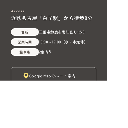
Access
近鉄名古屋「白子駅」から徒歩8分
三重県鈴鹿市南江島町12-8
住所
10:00～17:00
（
水・木定休
）
営業時間
2台有り
駐車場
Google Mapでルート案内
株式会社MADOIRO（マドイロ）