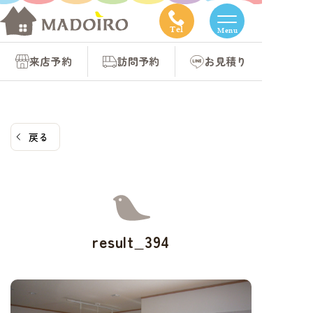
コ
ン
Tel
Menu
テ
来店予約
訪問予約
お見積り
ン
ツ
へ
ス
戻る
キ
ッ
プ
result_394