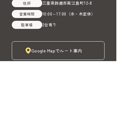
三重県鈴鹿市南江島町12-8
住所
10:00～17:00
（
水・木定休
）
営業時間
2台有り
駐車場
Google Mapでルート案内
株式会社MADOIRO（マドイロ）
TOP
MADOIROカーテン