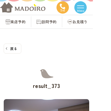
コ
ン
Tel
Menu
テ
来店予約
訪問予約
お見積り
ン
ツ
へ
ス
戻る
キ
ッ
プ
result_373