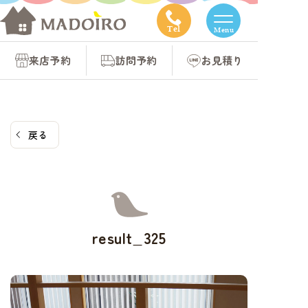
コ
ン
Tel
Menu
テ
来店予約
訪問予約
お見積り
ン
ツ
へ
ス
戻る
キ
ッ
プ
result_325