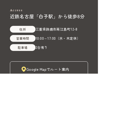
Access
近鉄名古屋「白子駅」から徒歩8分
三重県鈴鹿市南江島町12-8
住所
10:00～17:00
（
水・木定休
）
営業時間
2台有り
駐車場
Google Mapでルート案内
株式会社MADOIRO（マドイロ）