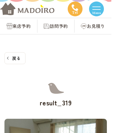
コ
ン
Tel
Menu
テ
来店予約
訪問予約
お見積り
ン
ツ
へ
ス
戻る
キ
ッ
プ
result_319