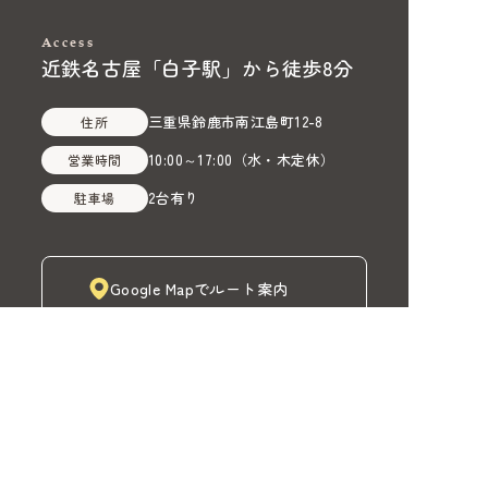
Access
近鉄名古屋「白子駅」から徒歩8分
三重県鈴鹿市南江島町12-8
住所
10:00～17:00
（
水・木定休
）
営業時間
2台有り
駐車場
Google Mapでルート案内
株式会社MADOIRO（マドイロ）