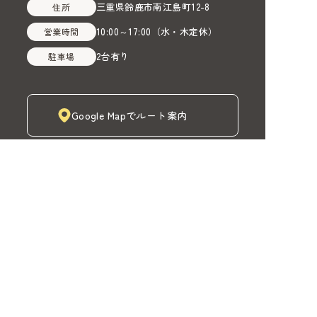
三重県鈴鹿市南江島町12-8
住所
10:00～17:00
（
水・木定休
）
営業時間
2台有り
駐車場
Google Mapでルート案内
株式会社MADOIRO（マドイロ）
TOP
MADOIROカーテン