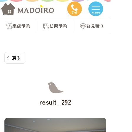
コ
ン
Tel
Menu
テ
来店予約
訪問予約
お見積り
ン
ツ
へ
ス
戻る
キ
ッ
プ
result_292