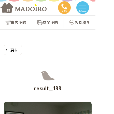
コ
ン
Tel
Menu
テ
来店予約
訪問予約
お見積り
ン
ツ
へ
ス
戻る
キ
ッ
プ
result_199