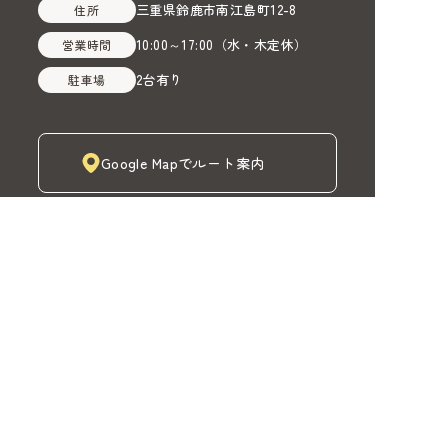
三重県鈴鹿市南江島町12-8
住所
10:00～17:00
（
水・木定休
）
営業時間
2台有り
駐車場
Google Mapでルート案内
株式会社MADOIRO（マドイロ）
TOP
MADOIROカーテン