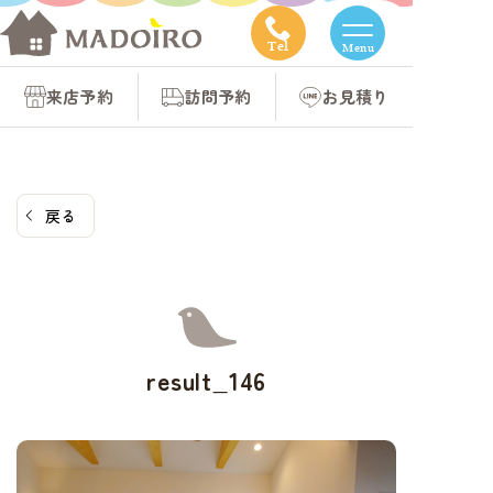
コ
ン
Tel
Menu
テ
来店予約
訪問予約
お見積り
ン
ツ
へ
ス
戻る
キ
ッ
プ
result_146