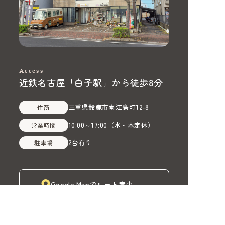
Access
近鉄名古屋「白子駅」から徒歩8分
三重県鈴鹿市南江島町12-8
住所
10:00～17:00
（
水・木定休
）
営業時間
2台有り
駐車場
Google Mapでルート案内