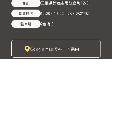
三重県鈴鹿市南江島町12-8
住所
10:00～17:00
（
水・木定休
）
営業時間
2台有り
駐車場
Google Mapでルート案内
株式会社MADOIRO（マドイロ）
TOP
MADOIROカーテン