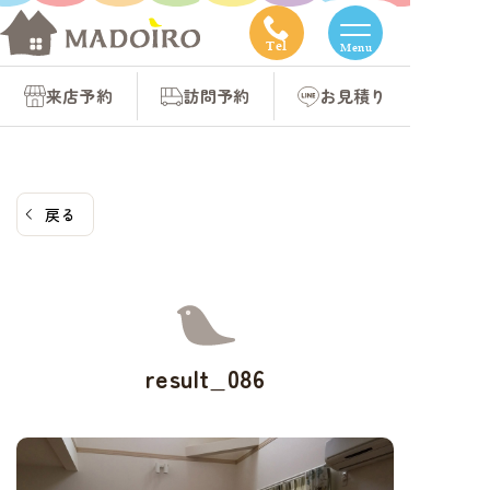
コ
ン
Tel
Menu
テ
来店予約
訪問予約
お見積り
ン
ツ
へ
ス
戻る
キ
ッ
プ
result_086