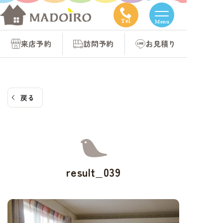
コ
ン
Tel
Menu
テ
来店予約
訪問予約
お見積り
ン
ツ
へ
ス
戻る
キ
ッ
プ
result_039