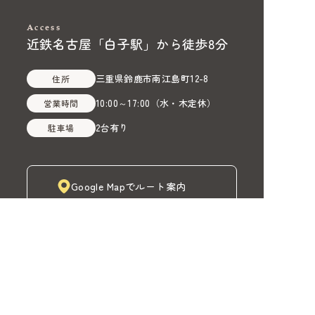
Access
近鉄名古屋「白子駅」から徒歩8分
三重県鈴鹿市南江島町12-8
住所
10:00～17:00
（
水・木定休
）
営業時間
2台有り
駐車場
Google Mapでルート案内
株式会社MADOIRO（マドイロ）