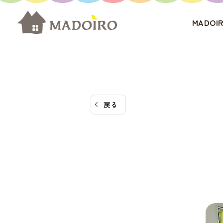
コ
ン
MADO
テ
ン
ツ
へ
ス
戻る
キ
ッ
プ